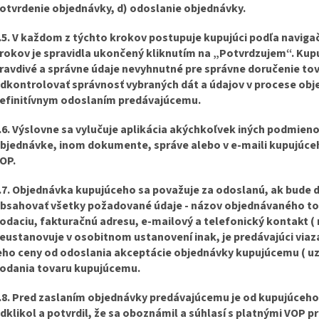
otvrdenie objednávky, d) odoslanie objednávky.
.5. V každom z týchto krokov postupuje kupujúci podľa navigač
rokov je spravidla ukončený kliknutím na „Potvrdzujem“. Kupuj
ravdivé a správne údaje nevyhnutné pre správne doručenie tov
dkontrolovať správnosť vybraných dát a údajov v procese obj
efinitívnym odoslaním predávajúcemu.
.6. Výslovne sa vylučuje aplikácia akýchkoľvek iných podmie
bjednávke, inom dokumente, správe alebo v e-maili kupujúceho
OP.
.7. Objednávka kupujúceho sa považuje za odoslanú, ak bude
bsahovať všetky požadované údaje - názov objednávaného to
odaciu, fakturačnú adresu, e-mailový a telefonický kontakt ( 
eustanovuje v osobitnom ustanovení inak, je predávajúci via
eho ceny od odoslania akceptácie objednávky kupujúcemu ( uz
odania tovaru kupujúcemu.
.8. Pred zaslaním objednávky predávajúcemu je od kupujúceho
dklikol a potvrdil, že sa oboznámil a súhlasí s platnými VOP p