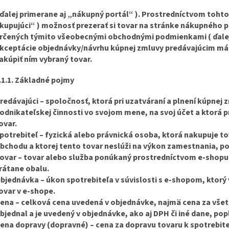
 ďalej primerane aj „nákupný portál“ ). Prostredníctvom tohto
kupujúci“ ) možnosť prezerať si tovar na stránke nákupného 
rčených týmito všeobecnými obchodnými podmienkami ( ďalej
kceptácie objednávky/návrhu kúpnej zmluvy predávajúcim má
akúpiť ním vybraný tovar.
.1.1.
Základné pojmy
redávajúci
– spoločnosť, ktorá pri uzatváraní a plnení kúpnej
odnikateľskej činnosti vo svojom mene, na svoj účet a ktorá
ovar.
potrebiteľ
– fyzická alebo právnická osoba, ktorá nakupuje t
bchodu a ktorej tento tovar neslúži na výkon zamestnania, p
ovar
– tovar alebo služba ponúkaný prostredníctvom e-shopu
rátane obalu.
bjednávka
– úkon spotrebiteľa v súvislosti s e-shopom, ktorý 
ovar v e-shope.
ena
– celková cena uvedená v objednávke, najmä cena za všeto
bjednal a je uvedený v objednávke, ako aj DPH či iné dane, pop
ena dopravy (dopravné)
– cena za dopravu tovaru k spotrebite