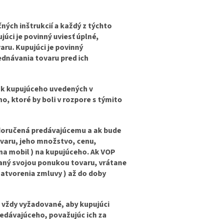
ných inštrukcií a každý z týchto
úci je povinný uviesť úplné,
aru. Kupujúci je povinný
ednávania tovaru pred ich
nok kupujúceho uvedených v
, ktoré by boli v rozpore s týmito
 doručená predávajúcemu a ak bude
varu, jeho množstvo, cenu,
na mobil ) na kupujúceho. Ak VOP
zaný svojou ponukou tovaru, vrátane
atvorenia zmluvy ) až do doby
 vždy vyžadované, aby kupujúci
redávajúceho, považujúc ich za