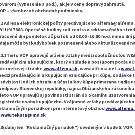
ovarom (vynesenie a pod.), ak je v cene dopravy zahrnutá.
OP
– všeobecné obchodné podmienky.
.2 Adresa elektronickej pošty predávajúceho alfema@alfema.
911/917888. Operačné hodiny call centra a reklamačného stre
racovné dni pondelok až piatok od 08.00 -16.00 hod. mimo dní 
daje môžu byť kedykoľvek pozmenené alebo aktualizované n
.2.1Tieto VOP upravujú právne vzťahy medzi spoločnosťou W&M
redávajúcim a kupujúcim, ktorý v súlade a postupom podľa VO
nternetovej stránke
www.alfema.sk
, www.alfema.net a
www.t
edzi predávajúcim a kupujúcim vznikajúce pri kúpe, dodávke 
 závislosti od ich obsahu a účastníkov kúpy primerane riadia 
redpisov Slovenskej republiky, najmä Občianskeho zákonníka
ieto VOP upravujú aj povinnosti strán do okamihu uzatvoreni
egistrácie osoby kupujúceho. Vzájomné vzťahy predávajúceho a
eklamačným poriadkom pre internetový obchod
www.alfema.
a
www.tekutaguma.sk
.3(ďalej len "Reklamačný poriadok") uvedeným v bode 5. VOP.