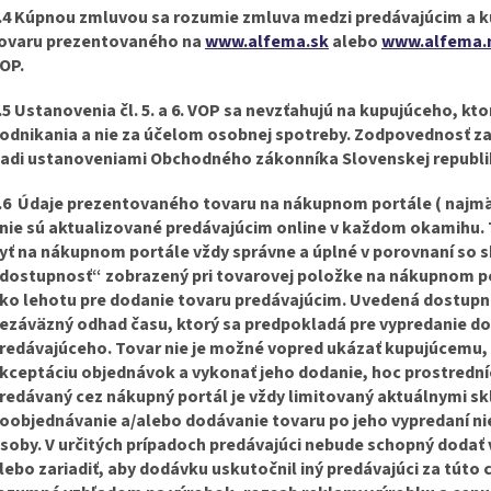
.4 Kúpnou zmluvou sa rozumie zmluva medzi predávajúcim a k
ovaru prezentovaného na
www.alfema.sk
alebo
www.alfema.
OP.
.5 Ustanovenia čl. 5. a 6. VOP sa nevzťahujú na kupujúceho, kt
odnikania a nie za účelom osobnej spotreby. Zodpovednosť za
iadi ustanoveniami Obchodného zákonníka Slovenskej republi
.6 Údaje prezentovaného tovaru na nákupnom portále ( najmä
 nie sú aktualizované predávajúcim online v každom okamihu.
yť na nákupnom portále vždy správne a úplné v porovnaní so
dostupnosť“ zobrazený pri tovarovej položke na nákupnom por
ko lehotu pre dodanie tovaru predávajúcim. Uvedená dostupnos
ezáväzný odhad času, ktorý sa predpokladá pre vypredanie d
redávajúceho. Tovar nie je možné vopred ukázať kupujúcemu, n
kceptáciu objednávok a vykonať jeho dodanie, hoc prostrední
redávaný cez nákupný portál je vždy limitovaný aktuálnymi 
oobjednávanie a/alebo dodávanie tovaru po jeho vypredaní nie
soby. V určitých prípadoch predávajúci nebude schopný dodať
lebo zariadiť, aby dodávku uskutočnil iný predávajúci za túto 