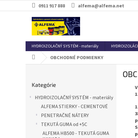
Prejsť
0911 917 888
alfema@alfema.net
na
obsah
HYDROIZOLAČNÝ SYSTÉM - materiály
HYDROIZOLÁCI
OBCHODNÉ PODMIENKY
Domov
B
OBC
o
Preskočiť
č
Kategórie
kategórie
n
V
ý
1
HYDROIZOLAČNÝ SYSTÉM - materiály
p
ALFEMA STIERKY - CEMENTOVÉ
1
a
3
n
PENETRAČNÉ NÁTERY
p
e
TEKUTÁ GUMA od +5C
S
l
ALFEMA HB500 - TEKUTÁ GUMA
p