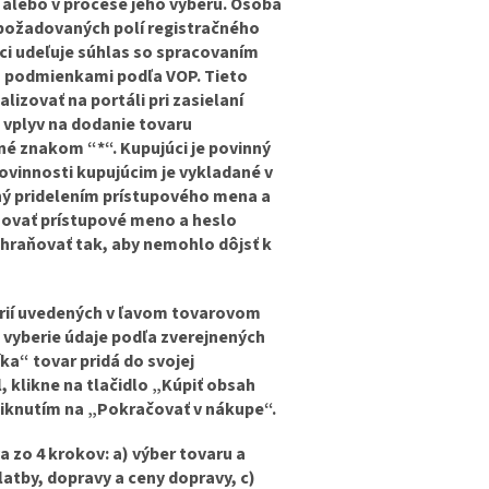
alebo v procese jeho výberu. Osoba
a požadovaných polí registračného
ci udeľuje súhlas so spracovaním
a s podmienkami podľa VOP. Tieto
lizovať na portáli pri zasielaní
 vplyv na dodanie tovaru
é znakom “*“. Kupujúci je povinný
ovinnosti kupujúcim je vykladané v
ný pridelením prístupového mena a
chovať prístupové meno a heslo
hraňovať tak, aby nemohlo dôjsť k
górií uvedených v ľavom tovarovom
i vyberie údaje podľa zverejnených
ka“ tovar pridá do svojej
, klikne na tlačidlo „Kúpiť obsah
kliknutím na „Pokračovať v nákupe“.
 zo 4 krokov: a) výber tovaru a
latby, dopravy a ceny dopravy, c)