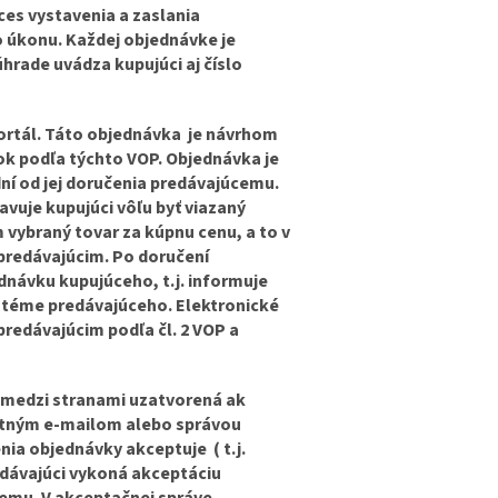
es vystavenia a zaslania
o úkonu. Každej objednávke je
úhrade uvádza kupujúci aj číslo
ortál. Táto objednávka je návrhom
k podľa týchto VOP. Objednávka je
dní od jej doručenia predávajúcemu.
uje kupujúci vôľu byť viazaný
 vybraný tovar za kúpnu cenu, a to v
 predávajúcim. Po doručení
dnávku kupujúceho, t.j. informuje
stéme predávajúceho. Elektronické
predávajúcim podľa čl. 2 VOP a
a medzi stranami uzatvorená ak
itným e-mailom alebo správou
ia objednávky akceptuje ( t.j.
edávajúci vykoná akceptáciu