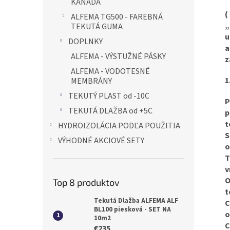
KANADA
(
ALFEMA TG500 - FAREBNÁ
„
TEKUTÁ GUMA
u
DOPLNKY
a
ALFEMA - VÝSTUŽNÉ PÁSKY
z
ALFEMA - VODOTESNÉ
1
MEMBRÁNY
TEKUTÝ PLAST od -10C
P
TEKUTÁ DLAŽBA od +5C
p
t
HYDROIZOLÁCIA PODĽA POUŽITIA
S
VÝHODNÉ AKCIOVÉ SETY
o
T
v
O
Top 8 produktov
t
Tekutá Dlažba ALFEMA ALF
C
BL100 piesková - SET NA
o
10m2
C
€235