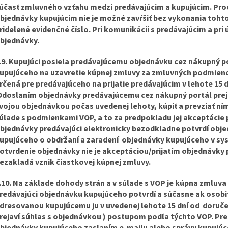
účasť zmluvného vzťahu medzi predávajúcim a kupujúcim. Proc
bjednávky kupujúcim nie je možné zavŕšiť bez vykonania toht
ridelené evidenčné číslo. Pri komunikácii s predávajúcim a pri 
bjednávky.
.9. Kupujúci posiela predávajúcemu objednávku cez nákupný p
upujúceho na uzavretie kúpnej zmluvy za zmluvných podmieno
rčená pre predávajúceho na prijatie predávajúcim v lehote 15 
doslaním objednávky predávajúcemu cez nákupný portál prejav
vojou objednávkou počas uvedenej lehoty, kúpiť a prevziať ním
úlade s podmienkami VOP, a to za predpokladu jej akceptácie
bjednávky predávajúci elektronicky bezodkladne potvrdí obje
upujúceho o obdržaní a zaradení objednávky kupujúceho v sy
otvrdenie objednávky nie je akceptáciou/prijatím objednávky 
ezakladá vznik čiastkovej kúpnej zmluvy.
.10. Na základe dohody strán a v súlade s VOP je kúpna zmluv
redávajúci objednávku kupujúceho potvrdí a súčasne ak osob
dresovanou kupujúcemu ju v uvedenej lehote 15 dní od doručen
rejaví súhlas s objednávkou ) postupom podľa týchto VOP. Pr