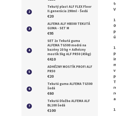
t
Tekutý plast ALF FLEX Floor
V
II.generácia 290ml - Šedá
€20
1
ALFEMA ALF HB500 TEKUTÁ
0
GUMA - SET M
p
€95
ú
SET 2x Tekutá guma
ALFEMA TG500 modrá na
1
bazény 20 kg + Adhézny
p
mostík 5kg ALF PR50 (45kg)
i
€410
m
ADHÉZNY MOSTÍK PROFI ALF
v
PR50
p
€20
T
Tekutá guma ALFEMA TG500
r
šedá
r
€60
Tekutá Dlažba ALFEMA ALF
BL100 šedá
1
€100