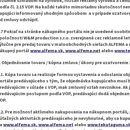
ozumné vzhľadom na výrobok, rozsah reklamy výrobku a cenu,
odľa čl. 2.15 VOP. Na každú takúto mimoriadnu skutočnosť n
upujúci informovaný vhodným spôsobom a v prípade uzatvore
d zmluvy odstúpiť.
.7 Pokiaľ na stránke nákupného portálu nie je uvedené osobit
poločnosti W&M production s.r.o. zverejnené cez reklamné le
ýlučne pre predaj tovaru v maloobchodných sieťach ALFEMA a n
ákupný portál
www.alfema.sk, www.alfema.net
alebo
www.te
. Objednávanie tovaru / kúpna zmluva / úkony pre uzatvorenie
.1. Kúpa tovaru sa realizuje formou vystavenia a odoslania 
ortále predávajúceho s tým, že objednávka kupujúceho musí 
redávajúcim v súlade s VOP, inak zmluvný vzťah nevznikne. A
redávajúcim postupom podľa VOP, predávajúci dodá objednaný t
OP.
.2. Pre možnosť aktívneho nakupovania na nákupnom portáli, 
úťažných aktivitách predávajúceho je nevyhnutné, aby sa kupu
na
www.alfema.sk, www.alfema.net
alebo
www.tekutaguma.s