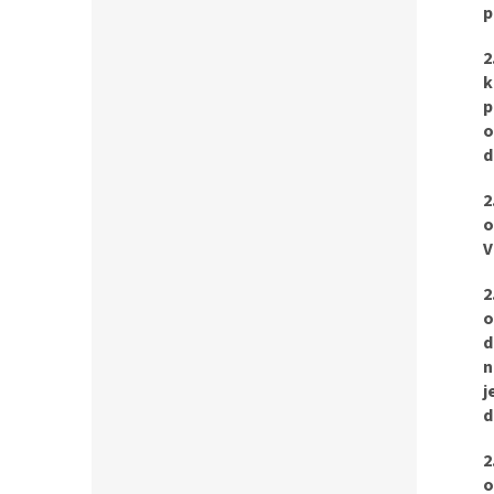
p
2
k
p
o
d
2
o
V
2
o
d
n
j
d
2
o