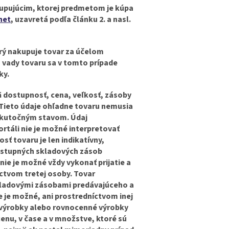
upujúcim, ktorej predmetom je kúpa
net
, uzavretá podľa článku 2. a nasl.
orý nakupuje tovar za účelom
 vady tovaru sa v tomto prípade
ky.
 dostupnosť, cena, veľkosť, zásoby
 Tieto údaje ohľadne tovaru nemusia
 skutočným stavom. Údaj
táli nie je možné interpretovať
ť tovaru je len indikatívny,
ostupných skladových zásob
ie je možné vždy vykonať prijatie a
ctvom tretej osoby. Tovar
skladovými zásobami predávajúceho a
 je možné, ani prostredníctvom inej
 výrobky alebo rovnocenné výrobky
cenu, v čase a v množstve, ktoré sú