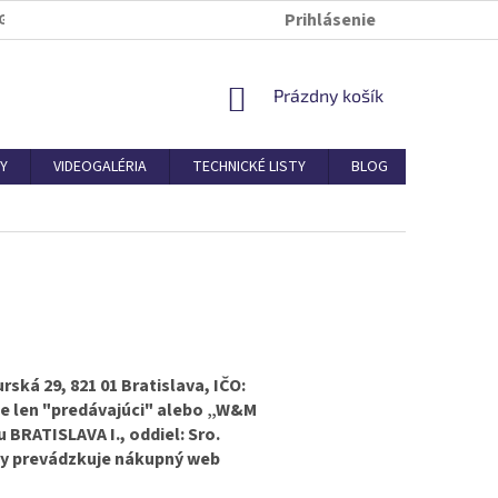
Prihlásenie
GDPR
OSOBNÝ ODBER A VRÁTENIE TOVARU
TECHNICKÉ OBCH
NÁKUPNÝ
Prázdny košík
KOŠÍK
Y
VIDEOGALÉRIA
TECHNICKÉ LISTY
BLOG
KONTAK
ká 29, 821 01 Bratislava, IČO:
ne len "predávajúci" alebo „W&M
 BRATISLAVA I., oddiel: Sro.
by prevádzkuje nákupný web