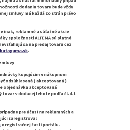
 najmä ak nastal mimoriadny prípad
emožnosti dodania tovaru bude vždy
nej zmluvy má každá zo strán právo
ne inak, reklamné a súťažné akcie
táky spoločnosti ALFEMA sú platné
evzťahujú sa na predaj tovaru cez
kutaguma.sk
.
 zmluvy
objednávky kupujúcim v nákupnom
byť odsúhlasená ( akceptovaná )
k je objednávka akceptovaná
ovar v dodacej lehote podľa čl. 4.1
prípadne pre účasť na reklamných a
júci zaregistroval
k
v registračnej časti portálu.