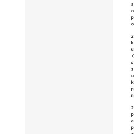
s
o
p
o
2
k
u
O
s
s
o
k
p
n
2
p
a
p