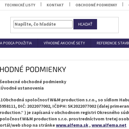
TECHNICKÉ LISTY
KONTAKT
OBCHODNÉ PODMIENKY
HĽADAŤ
A PODĽA POUŽITIA
VÝHODNÉ AKCIOVÉ SETY
REFERENCIE STAVB
HODNÉ PODMIENKY
šeobecné obchodné podmienky
.Úvodné ustanovenia
.1Obchodná spoločnosť W&M production s.r.o., so sídlom Haburs
5958111, DIČ: 2022077002, IČDPH: SK2022077002 (ďalej primera
roduction.“ ) je zapísaná v obchodnom registri Okresného súdu
poločnosť W&M production s.r.o. prostredníctvom tretej oso
ortál/web shop na stránke
www.alfema.sk
,
www.alfema.net