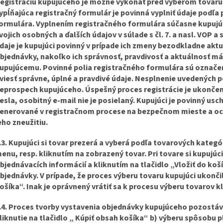
egistráciu kupujúceho je možné vykonať pred výberom tovaru 
ypĺňajúca registračný formulár je povinná vyplniť údaje podľ
ormulára. Vyplnením registračného formulára súčasne kupujú
vojich osobných a ďalších údajov v súlade s čl. 7. a nasl. VOP 
daje je kupujúci povinný v prípade ich zmeny bezodkladne aktua
bjednávky, nakoľko ich správnosť, pravdivosť a aktuálnosť má
upujúcemu. Povinné polia registračného formulára sú označen
viesť správne, úplné a pravdivé údaje. Nesplnenie uvedených p
eprospech kupujúceho. Úspešný proces registrácie je ukonče
esla, osobitný e-mail nie je posielaný. Kupujúci je povinný us
enerované v registračnom procese na bezpečnom mieste a oc
eho zneužitiu.
.3. Kupujúci si tovar prezerá a vyberá podľa tovarových kate
enu, resp. kliknutím na zobrazený tovar. Pri tovare si kupujúc
bjednávacích informácií a kliknutím na tlačidlo „Vložiť do koší
bjednávky. V prípade, že proces výberu tovaru kupujúci ukončil
ošíka“. Inak je oprávnený vrátiť sa k procesu výberu tovarov 
.4. Proces tvorby vystavenia objednávky kupujúceho pozostáva
liknutie na tlačidlo „ Kúpiť obsah košíka“ b) výberu spôsobu p