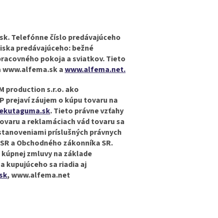
sk. Telefónne číslo predávajúceho
diska predávajúceho: bežné
pracovného pokoja a sviatkov. Tieto
a www.alfema.sk a
www.alfema.net.
 production s.r.o. ako
P prejaví záujem o kúpu tovaru na
ekutaguma.sk
. Tieto právne vzťahy
tovaru a reklamáciach vád tovaru sa
ustanoveniami príslušných právnych
 SR a Obchodného zákonníka SR.
a kúpnej zmluvy na základe
 kupujúceho sa riadia aj
sk
, www.alfema.net