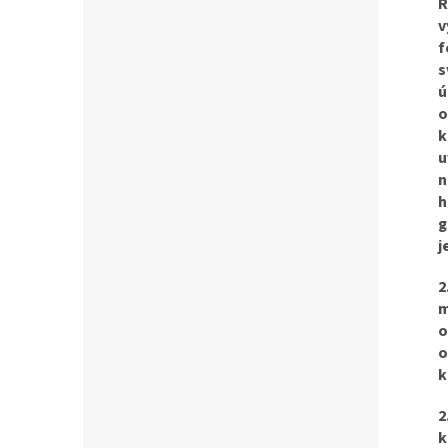
R
v
f
s
ú
o
k
u
n
h
g
j
2
m
o
o
k
2
k