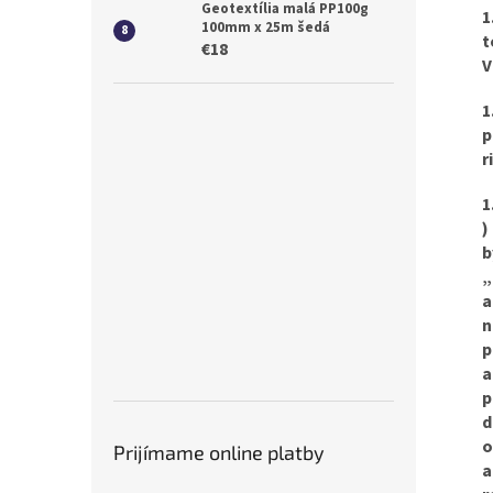
Geotextília malá PP100g
1
100mm x 25m šedá
t
€18
V
1
p
r
1
)
b
„
a
n
p
a
p
d
o
Prijímame online platby
a