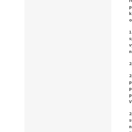
r
p
k
o
1
s
v
n
2
2
p
p
p
V
2
s