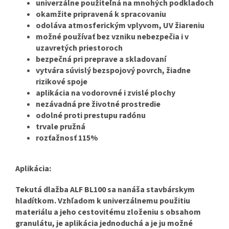
univerzálne použiteľná na mnohých podkladoch
okamžite pripravená k spracovaniu
odoláva atmosferickým vplyvom, UV žiareniu
možné používať bez vzniku nebezpečia i v
uzavretých priestoroch
bezpečná pri preprave a skladovaní
vytvára súvislý bezspojový povrch, žiadne
rizikové spoje
aplikácia na vodorovné i zvislé plochy
nezávadná pre životné prostredie
odolné proti prestupu radónu
trvale pružná
rozťažnosť 115%
Aplikácia:
Tekutá dlažba ALF BL100 sa nanáša stavbárskym
hladítkom.
Vzhľadom k univerzálnemu použitiu
materiálu a jeho cestovitému zloženiu s obsahom
granulátu, je aplikácia jednoduchá a je ju možné