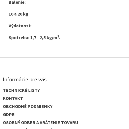
Balenie:
10 a 20 kg
Výdatnosť:
2
Spotreba: 1,7 - 2,5 kg/m
.
Z
á
p
ä
Informácie pre vás
t
TECHNICKÉ LISTY
i
e
KONTAKT
OBCHODNÉ PODMIENKY
GDPR
OSOBNÝ ODBER A VRÁTENIE TOVARU