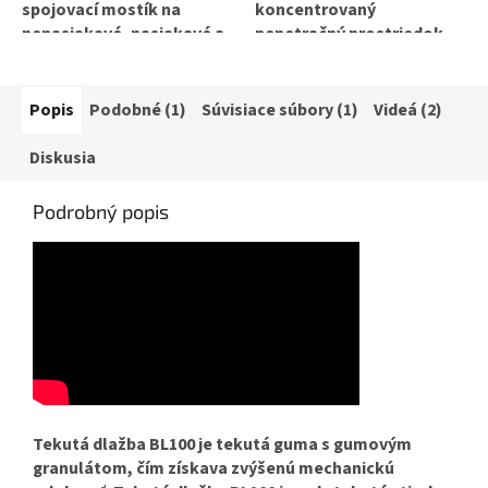
spojovací mostík na
koncentrovaný
nenasiakavé, nasiakavé a
penetračný prostriedok,
nestabilné podklady
po zriedení vodou určený
vyvinutý pre aplikáciu
na zníženie a zjednotenie
výrobkov ALFEMA....
nasiakavosti minerálnych
Popis
Podobné (1)
Súvisiace súbory (1)
Videá (2)
podkladov a zvýšenie...
Diskusia
Podrobný popis
Tekutá dlažba BL100 je tekutá guma s gumovým
granulátom, čím získava zvýšenú mechanickú