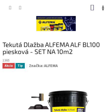
Prejsť
NÁKUP
na
obsah
KOŠÍK
Tekutá Dlažba ALFEMA ALF BL100
piesková - SET NA 10m2
1365
Značka:
ALFEMA
Akcia
Tip