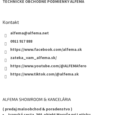
TECHNICKÉ OBCHODNÉ PODMIENKY ALFEMA
Kontakt
alfema
@
alfema.net
0911 917 888
https://www.facebook.com/alfema.sk
zateka_vam_alfema.sk/
https://www.youtube.com/@ALFEMAfero
https://www.tiktok.com/@alfema.sk
ALFEMA SHOWROOM & KANCELÁRIA
( predaj maloobchod & poradenstvo )
Ivanská cesta. 36A,objekt Moruše pri Letisku