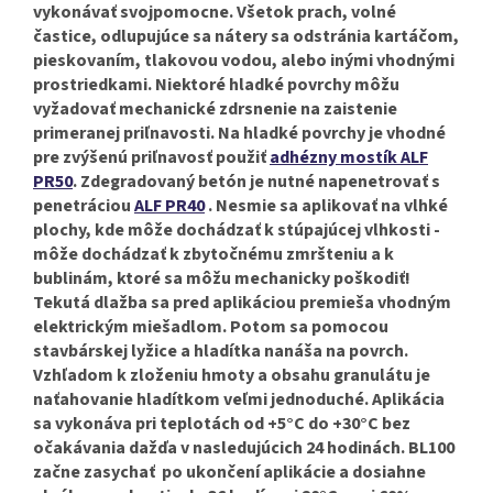
vykonávať svojpomocne.
Všetok prach, volné
častice, odlupujúce sa nátery sa odstránia kartáčom,
pieskovaním, tlakovou vodou, alebo inými vhodnými
prostriedkami. Niektoré hladké povrchy môžu
vyžadovať mechanické zdrsnenie na zaistenie
primeranej priľnavosti. Na hladké povrchy je vhodné
pre zvýšenú priľnavosť použiť
adhézny mostík ALF
PR50
. Zdegradovaný betón je nutné napenetrovať s
penetráciou
ALF PR40
. Nesmie sa aplikovať na vlhké
plochy, kde môže dochádzať k stúpajúcej vlhkosti -
môže dochádzať k zbytočnému zmršteniu a k
bublinám, ktoré sa môžu mechanicky poškodiť!
Tekutá dlažba sa pred aplikáciou premieša vhodným
elektrickým miešadlom. Potom sa pomocou
stavbárskej lyžice a hladítka nanáša na povrch.
Vzhľadom k zloženiu hmoty a obsahu granulátu je
naťahovanie hladítkom veľmi jednoduché. Aplikácia
sa vykonáva pri teplotách od +5°C do +30°C bez
očakávania dažďa v nasledujúcich 24 hodinách. BL100
začne zasychať po ukončení aplikácie a dosiahne