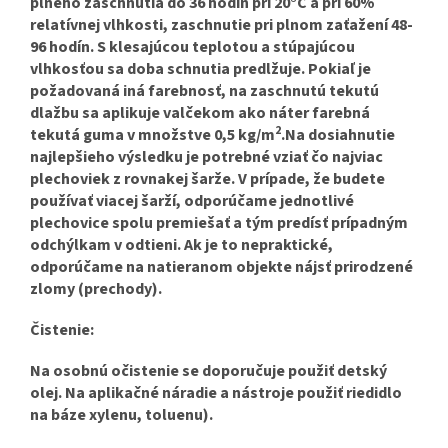
plného zaschnutia do 36 hodín pri 20°C a pri 60%
relatívnej vlhkosti, zaschnutie pri plnom zaťažení 48-
96 hodín. S klesajúcou teplotou a stúpajúcou
vlhkosťou sa doba schnutia predlžuje. Pokiaľ je
požadovaná iná farebnosť, na zaschnutú tekutú
dlažbu sa aplikuje valčekom ako náter farebná
2
tekutá guma v množstve 0,5 kg/m
.Na dosiahnutie
najlepšieho výsledku je potrebné vziať čo najviac
plechoviek z rovnakej šarže. V prípade, že budete
používať viacej šarží, odporúčame jednotlivé
plechovice spolu premiešať a tým predísť prípadným
odchýlkam v odtieni. Ak je to nepraktické,
odporúčame na natieranom objekte nájsť prirodzené
zlomy (prechody).
Čistenie:
Na osobnú očistenie se doporučuje použiť detský
olej. Na aplikačné náradie a nástroje použiť riedidlo
na báze xylenu, toluenu).