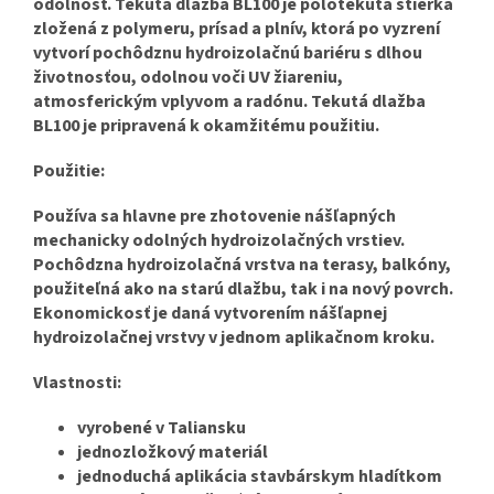
odolnosť. Tekutá dlažba BL100 je polotekutá stierka
zložená z polymeru, prísad a plnív, ktorá po vyzrení
vytvorí pochôdznu hydroizolačnú bariéru s dlhou
životnosťou, odolnou voči UV žiareniu,
atmosferickým vplyvom a radónu. Tekutá dlažba
BL100 je pripravená k okamžitému použitiu.
Použitie:
Používa sa hlavne pre zhotovenie nášľapných
mechanicky odolných hydroizolačných vrstiev.
Pochôdzna hydroizolačná vrstva na terasy, balkóny,
použiteľná ako na starú dlažbu, tak i na nový povrch.
Ekonomickosť je daná vytvorením nášľapnej
hydroizolačnej vrstvy v jednom aplikačnom kroku.
Vlastnosti:
vyrobené v Taliansku
jednozložkový materiál
jednoduchá aplikácia stavbárskym hladítkom