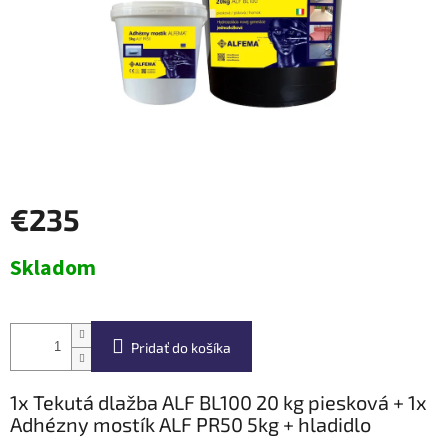
€235
Jednotková
Skladom
cena:
Pridať do košíka
1x Tekutá dlažba ALF BL100 20 kg piesková + 1x
Adhézny mostík ALF PR50 5kg + hladidlo