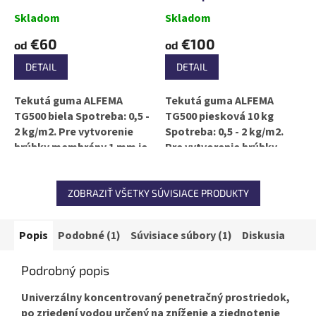
Skladom
Skladom
€60
€100
od
od
DETAIL
DETAIL
Tekutá guma ALFEMA
Tekutá guma ALFEMA
TG500 biela Spotreba: 0,5 -
TG500 piesková 10 kg
2 kg/m2. Pre vytvorenie
Spotreba: 0,5 - 2 kg/m2.
hrúbky membrány 1 mm je
Pre vytvorenie hrúbky
spotreba 1 kg/m2.
membrány 1 mm je
spotreba 1 kg/m2.
ZOBRAZIŤ VŠETKY SÚVISIACE PRODUKTY
Popis
Podobné (1)
Súvisiace súbory (1)
Diskusia
Podrobný popis
Univerzálny koncentrovaný penetračný prostriedok,
po zriedení vodou určený na zníženie a zjednotenie