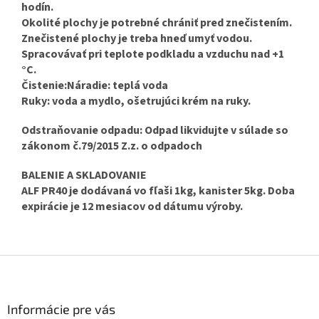
hodín.
Okolité plochy je potrebné chrániť pred znečistením.
Znečistené plochy je treba hneď umyť vodou.
Spracovávať pri teplote podkladu a vzduchu nad +1
°C.
Čistenie:Náradie: teplá voda
Ruky: voda a mydlo, ošetrujúci krém na ruky.
Odstraňovanie odpadu: Odpad likvidujte v súlade so
zákonom č.79/2015 Z.z. o odpadoch
BALENIE A SKLADOVANIE
ALF PR40 je dodávaná vo fľaši 1kg, kanister 5kg. Doba
expirácie je 12 mesiacov od dátumu výroby.
Z
á
p
ä
Informácie pre vás