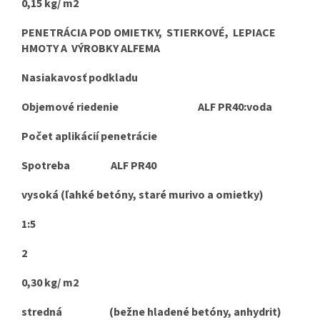
0,15 kg/ m2
PENETRÁCIA POD OMIETKY, STIERKOVÉ, LEPIACE
HMOTY A VÝROBKY ALFEMA
Nasiakavosť podkladu
Objemové riedenie ALF PR40:voda
Počet aplikácií penetrácie
Spotreba ALF PR40
vysoká (ľahké betóny, staré murivo a omietky)
1:5
2
0,30 kg/ m2
stredná (bežne hladené betóny, anhydrit)