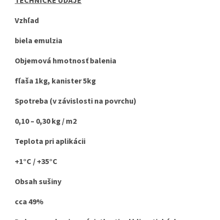
TECHNICKÉ ÚDAJE
Vzhľad
biela emulzia
Objemová hmotnosť balenia
fľaša 1kg, kanister 5kg
Spotreba (v závislosti na povrchu)
0,10 – 0,30 kg / m2
Teplota pri aplikácii
+1°C / +35°C
Obsah sušiny
cca 49%