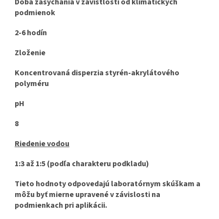
Doba zasychania v závistlosti od klimatických
podmienok
2-6 hodín
Zloženie
Koncentrovaná disperzia styrén-akrylátového
polyméru
pH
8
Riedenie vodou
1:3 až 1:5 (podľa charakteru podkladu)
Tieto hodnoty odpovedajú laboratórnym skúškam a
môžu byť mierne upravené v závislosti na
podmienkach pri aplikácii.