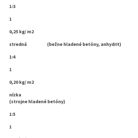
1:3
1
0,25 kg/ m2
stredná (bežne hladené betóny, anhydrit)
1:4
1
0,20 kg/ m2
nízka
(strojne hladené betóny)
1:5
1