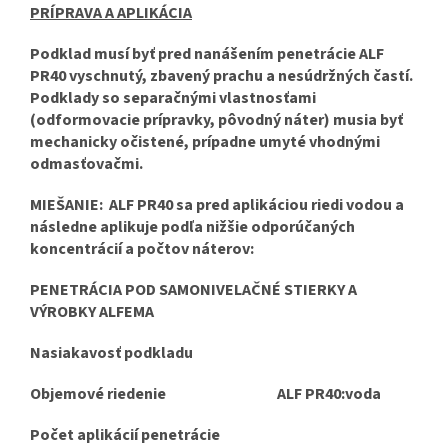
PRÍPRAVA A APLIKÁCIA
Podklad musí byť pred nanášením penetrácie ALF
PR40 vyschnutý, zbavený prachu a nesúdržných častí.
Podklady so separačnými vlastnosťami
(odformovacie prípravky, pôvodný náter) musia byť
mechanicky očistené, prípadne umyté vhodnými
odmasťovačmi.
MIEŠANIE:
ALF PR40 sa pred aplikáciou riedi vodou a
následne aplikuje podľa nižšie odporúčaných
koncentrácií a počtov náterov:
PENETRÁCIA POD SAMONIVELAČNÉ STIERKY A
VÝROBKY ALFEMA
Nasiakavosť podkladu
Objemové riedenie ALF PR40:voda
Počet aplikácií penetrácie