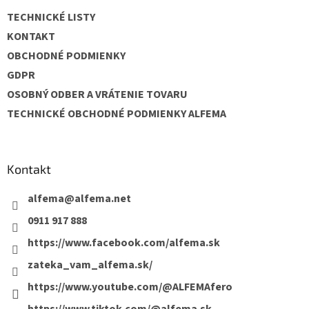
t
TECHNICKÉ LISTY
i
e
KONTAKT
OBCHODNÉ PODMIENKY
GDPR
OSOBNÝ ODBER A VRÁTENIE TOVARU
TECHNICKÉ OBCHODNÉ PODMIENKY ALFEMA
Kontakt
alfema
@
alfema.net
0911 917 888
https://www.facebook.com/alfema.sk
zateka_vam_alfema.sk/
https://www.youtube.com/@ALFEMAfero
https://www.tiktok.com/@alfema.sk