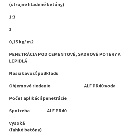
(strojne hladené betóny)
1:3
1
0,15 kg/ m2
PENETRÁCIA POD CEMENTOVÉ, SADROVÉ POTERY A
LEPIDLÁ
Nasiakavosť podkladu
Objemové riedenie ALF PR40:voda
Počet aplikácií penetrácie
Spotreba ALF PR40
vysoká
(ľahké betóny)