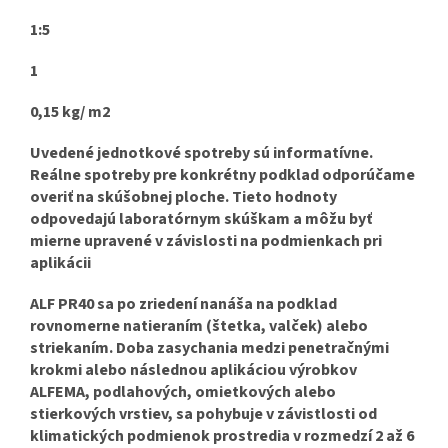
1:5
1
0,15 kg/ m2
Uvedené jednotkové spotreby sú informatívne.
Reálne spotreby pre konkrétny podklad odporúčame
overiť na skúšobnej ploche. Tieto hodnoty
odpovedajú laboratórnym skúškam a môžu byť
mierne upravené v závislosti na podmienkach pri
aplikácii
ALF PR40 sa po zriedení nanáša na podklad
rovnomerne natieraním (štetka, valček) alebo
striekaním. Doba zasychania medzi penetračnými
krokmi alebo následnou aplikáciou výrobkov
ALFEMA, podlahových, omietkových alebo
stierkových vrstiev, sa pohybuje v závistlosti od
klimatických podmienok prostredia v rozmedzí 2 až 6