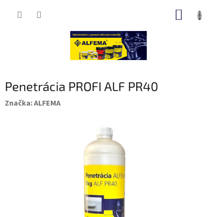
Prejsť
NÁKUP
na
obsah
KOŠÍK
Penetrácia PROFI ALF PR40
Značka:
ALFEMA