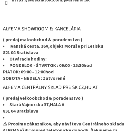
ALFEMA SHOWROOM & KANCELÁRIA
( predaj maloobchod & poradenstvo )
Ivanská cesta. 36A,objekt Moruše pri Letisku
821 04 Bratislava
Otváracie hodiny:
PONDELOK - ŠTVRTOK : 09:00 - 15:30hod
PIATOK: 09:00 - 12:00hod
SOBOTA - NEDEĽA : Zatvorené
ALFEMA CENTRÁLNY SKLAD PRE SK,CZ,HU,AT
( predaj velkoobchod & poradenstvo )
Stará Vajnorska 37,HALA A
831 04 Bratislava
⚠️ Prosíme zákazníkov, aby návštevu Centrálneho skladu
ALFEMA vždy vopred telefonicky dohodli. Ďakujeme za