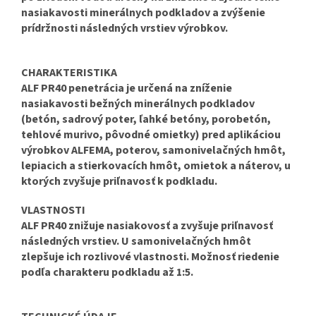
nasiakavosti minerálnych podkladov a zvýšenie
prídržnosti následných vrstiev výrobkov.
CHARAKTERISTIKA
ALF PR40 penetrácia je určená na zníženie
nasiakavosti bežných minerálnych podkladov
(betón, sadrový poter, ľahké betóny, porobetón,
tehlové murivo, pôvodné omietky) pred aplikáciou
výrobkov ALFEMA, poterov, samonivelačných hmôt,
lepiacich a stierkovacích hmôt, omietok a náterov, u
ktorých zvyšuje priľnavosť k podkladu.
VLASTNOSTI
ALF PR40 znižuje nasiakovosť a zvyšuje priľnavosť
následných vrstiev. U samonivelačných hmôt
zlepšuje ich rozlivové vlastnosti. Možnosť riedenie
podľa charakteru podkladu až 1:5.