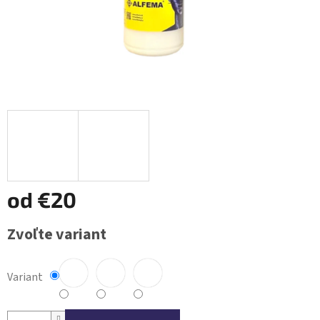
od
€20
Jednotková
Zvoľte variant
cena:
Variant