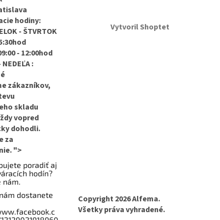
atislava
acie hodiny:
Vytvoril Shoptet
LOK - ŠTVRTOK
15:30hod
9:00 - 12:00hod
 NEDEĽA :
né
me zákazníkov,
tevu
eho skladu
ždy vopred
cky dohodli.
e za
ie. ">
ujete poradiť aj
áracích hodín?
e nám.
 nám dostanete
Copyright 2026
Alfema
.
Všetky práva vyhradené.
www.facebook.c
/12129021918960