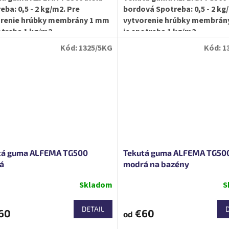
eba: 0,5 - 2 kg/m2. Pre
bordová Spotreba: 0,5 - 2 kg
orenie hrúbky membrány 1 mm
vytvorenie hrúbky membrán
otreba 1 kg/m2.
je spotreba 1 kg/m2.
Kód:
1325/5KG
Kód:
1
tá guma ALFEMA TG500
Tekutá guma ALFEMA TG50
á
modrá na bazény
Skladom
S
DETAIL
60
€60
od