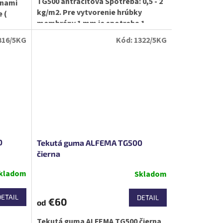
TG500 antracitová Spotreba: 0,5 - 2
knami
kg/m2. Pre vytvorenie hrúbky
 (
membrány 1 mm je spotreba 1
kg/m2.
316/5KG
Kód:
1322/5KG
0
Tekutá guma ALFEMA TG500
čierna
kladom
Skladom
DETAIL
DETAIL
€60
od
Tekutá guma ALFEMA TG500 čierna