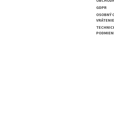
OBCHODN
GDPR
OSOBNÝ 
VRÁTENI
TECHNIC
PODMIEN