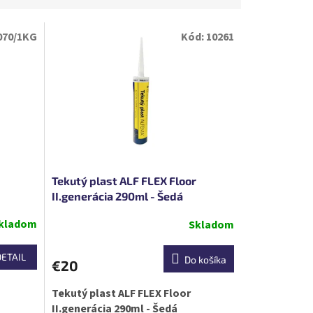
070/1KG
Kód:
10261
Tekutý plast ALF FLEX Floor
II.generácia 290ml - Šedá
kladom
Skladom
DETAIL
Do košíka
€20
Tekutý plast ALF FLEX Floor
II.generácia 290ml - Šedá