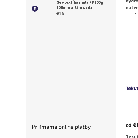
hydro
Geotextília malá PP100g
náte
100mm x 25m šedá
€18
modif
okamž
s...
Teku
€
od
Prijímame online platby
Teku