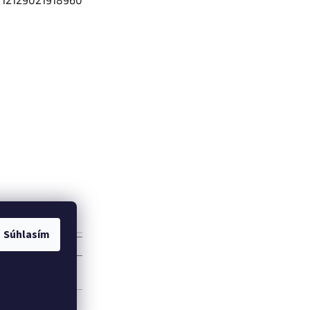
vanie
Súhlasím
AŤ