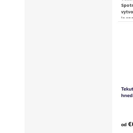
Spotr
vytv
je sp
Teku
hned
€
od