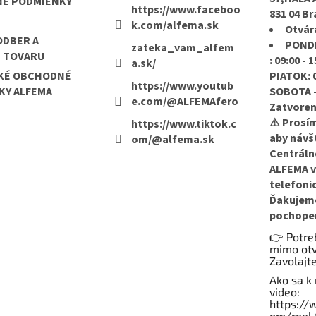
É PODMIENKY
ý
https://www.faceboo
831 04 Br
p
k.com/alfema.sk
i
Otvár
ODBER A
s
PONDE
zateka_vam_alfem
u
E TOVARU
: 09:00 - 
a.sk/
KÉ OBCHODNÉ
PIATOK: 0
https://www.youtub
KY ALFEMA
SOBOTA -
e.com/@ALFEMAfero
Zatvore
⚠️ Prosí
https://www.tiktok.c
aby návš
om/@alfema.sk
Centráln
ALFEMA v
telefoni
Ďakujem
pochopen
👉 Potreb
mimo otv
Zavolajt
Ako sa k
video:
https://
om/reel