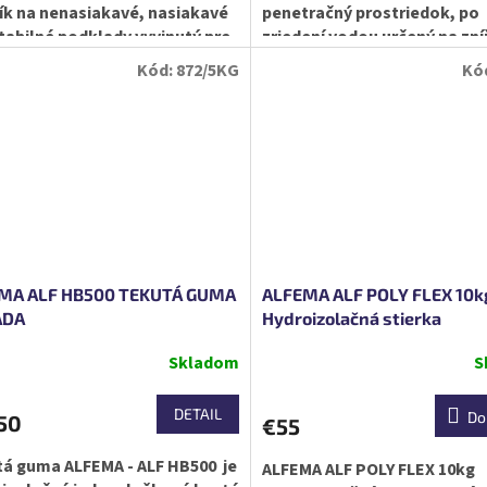
k na nenasiakavé, nasiakavé
penetračný prostriedok, po
tabilné podklady vyvinutý pre
zriedení vodou určený na zní
áciu výrobkov ALFEMA....
zjednotenie nasiakavosti
Kód:
872/5KG
Kó
minerálnych podkladov a
zvýšenie...
MA ALF HB500 TEKUTÁ GUMA
ALFEMA ALF POLY FLEX 10k
ADA
Hydroizolačná stierka
Skladom
S
DETAIL
Do
50
€55
á guma ALFEMA - ALF HB500 je
ALFEMA ALF POLY FLEX 10kg