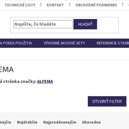
TECHNICKÉ LISTY
KONTAKT
OBCHODNÉ PODMIENKY
HĽADAŤ
A PODĽA POUŽITIA
VÝHODNÉ AKCIOVÉ SETY
REFERENCIE STAVB
EMA
 stránka značky:
ALFEMA
OTVORIŤ FILTER
nejšie
Najdrahšie
Najpredávanejšie
Abecedne