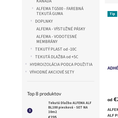
KANADA
e
ALFEMA TG500 - FAREBNÁ
n
V
TEKUTÁ GUMA
Tip
i
ý
DOPLNKY
e
p
p
i
ALFEMA - VÝSTUŽNÉ PÁSKY
r
s
ALFEMA - VODOTESNÉ
o
p
MEMBRÁNY
d
r
TEKUTÝ PLAST od -10C
u
o
k
TEKUTÁ DLAŽBA od +5C
d
t
u
HYDROIZOLÁCIA PODĽA POUŽITIA
o
ADHÉ
k
VÝHODNÉ AKCIOVÉ SETY
v
t
o
v
Top 8 produktov
€
od
Tekutá Dlažba ALFEMA ALF
BL100 piesková - SET NA
ALFE
10m2
ALF P
€235