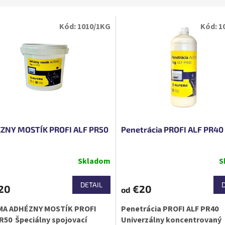
Kód:
1010/1KG
Kód:
1
ZNY MOSTÍK PROFI ALF PR50
Penetrácia PROFI ALF PR40
Skladom
S
DETAIL
20
€20
od
MA ADHÉZNY MOSTÍK PROFI
Penetrácia PROFI ALF PR40
R50 Špeciálny spojovací
Univerzálny koncentrovaný