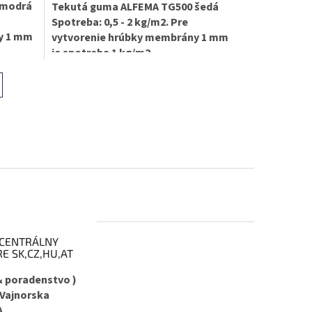
 modrá
Tekutá guma ALFEMA TG500 šedá
Spotreba: 0,5 - 2 kg/m2. Pre
y 1 mm
vytvorenie hrúbky membrány 1 mm
je spotreba 1 kg/m2.
CENTRÁLNY
E SK,CZ,HU,AT
& poradenstvo )
 Vajnorska
A