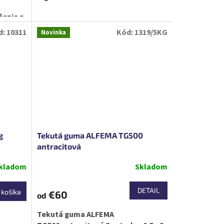
ženie a
d:
10311
Kód:
1319/5KG
Novinka
g
Tekutá guma ALFEMA TG500
antracitová
kladom
Skladom
DETAIL
 košíka
€60
od
Tekutá guma ALFEMA