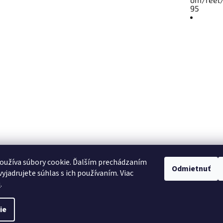
95
Vyhľadá
oužíva súbory cookie. Ďalším prechádzaním
Odmietnuť
yjadrujete súhlas s ich používaním. Viac
u
.
HĽAD
A
ie