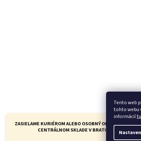
Tento web p
tohto webu v
informácií
t
ZASIELAME KURIÉROM ALEBO OSOBNÝ ODBER NA ALFEM
CENTRÁLNOM SKLADE V BRATISLAVE
Nastaven