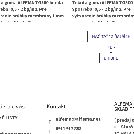
tá guma ALFEMA TG500 hnedá
Tekutá guma ALFEMA TG500
eba: 0,5 - 2 kg/m2. Pre
Spotreba: 0,5 - 2 kg/m2. Pre
orenie hrúbky membrány 1 mm
vytvorenie hrúbky membrán
otreba 1 kg/m2.
je spotreba 1 kg/m2.
NAČÍTAŤ 12 ĎALŠÍCH
S
1
5
O
t
r
v
HORE
á
l
n
á
k
d
o
a
v
c
a
i
n
e
i
e
p
ALFEMA 
ie pre vás
Kontakt
r
SKLAD PR
v
k
É LISTY
alfema
@
alfema.net
( predaj 
y
Stará
0911 917 888
v
37,HALA 