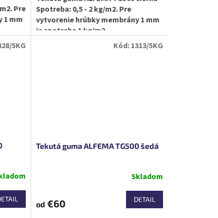
/m2. Pre
Spotreba: 0,5 - 2 kg/m2. Pre
y 1 mm
vytvorenie hrúbky membrány 1 mm
je spotreba 1 kg/m2.
328/5KG
Kód:
1313/5KG
0
Tekutá guma ALFEMA TG500 šedá
kladom
Skladom
DETAIL
DETAIL
€60
od