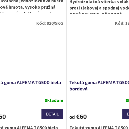
izolačná jednozložková hustá
Hydroizolačná stierka s vlá
rová hmota, vysoko pružná
proti tlakovej a spodnej vode
ikovaná asfaltová emulzia,
NOVÉ BALENIE, PÔVODNÁ
ite pripravená k spracovaniu,
RECEPTÚRA!)
Kód:
920/5KG
Kód:
1
tá guma ALFEMA TG500 biela
Tekutá guma ALFEMA TG50
bordová
Skladom
S
DETAIL
60
€60
od
tá guma ALFEMA TG500 biela
Tekutá guma ALFEMA TG500