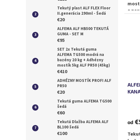
mostí
Tekutý plast ALF FLEX Floor
a nes
II.generácia 290ml - Šedá
aplik
€20
ALFEMA ALF HB500 TEKUTÁ
GUMA - SET M
€95
SET 2x Tekutá guma
ALFEMA TG500 modrá na
bazény 20 kg + Adhézny
mostík 5kg ALF PR50 (45kg)
€410
ADHÉZNY MOSTÍK PROFI ALF
ALFE
PR50
KAN
€20
Tekutá guma ALFEMA TG500
šedá
€60
€
od
Tekutá Dlažba ALFEMA ALF
BL100 šedá
€100
Tekut