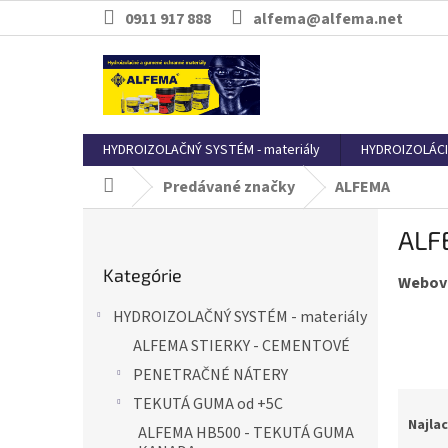
Prejsť
0911 917 888
alfema@alfema.net
na
obsah
HYDROIZOLAČNÝ SYSTÉM - materiály
HYDROIZOLÁCI
Predávané značky
ALFEMA
Domov
B
ALF
o
Preskočiť
č
Kategórie
kategórie
Webová
n
ý
HYDROIZOLAČNÝ SYSTÉM - materiály
p
ALFEMA STIERKY - CEMENTOVÉ
a
n
PENETRAČNÉ NÁTERY
e
R
TEKUTÁ GUMA od +5C
l
a
Najlac
ALFEMA HB500 - TEKUTÁ GUMA
d