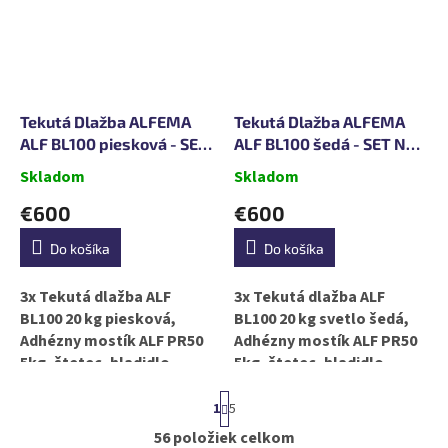
čím získava zvýšenú...
čím získava zvýšenú...
Tekutá Dlažba ALFEMA
Tekutá Dlažba ALFEMA
ALF BL100 piesková - SET
ALF BL100 šedá - SET NA
NA 30m2
30m2
Skladom
Skladom
€600
€600
Do košíka
Do košíka
3x Tekutá dlažba ALF
3x Tekutá dlažba ALF
BL100 20 kg piesková,
BL100 20 kg svetlo šedá,
Adhézny mostík ALF PR50
Adhézny mostík ALF PR50
5kg, štetec, hladidlo,
5kg, štetec, hladidlo,
špachtla Tekutá dlažba
špachtla Tekutá dlažba
S
BL100 je tekutá guma s
BL100 je tekutá guma s
1
5
t
gumovým granulátom,
gumovým granulátom,
r
56
položiek celkom
O