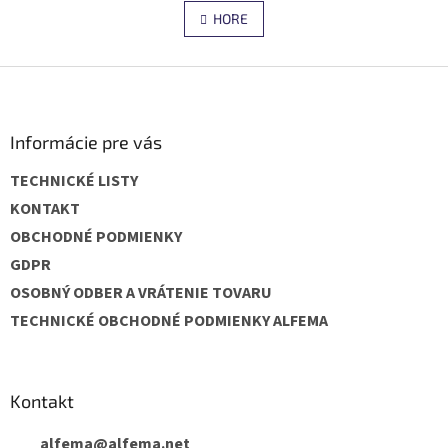
čím získava zvýšenú...
á
čím získava...
v
n
HORE
l
k
o
á
v
d
Z
a
a
á
n
c
p
i
i
e
ä
Informácie pre vás
e
t
p
TECHNICKÉ LISTY
i
r
v
e
KONTAKT
k
OBCHODNÉ PODMIENKY
y
v
GDPR
ý
OSOBNÝ ODBER A VRÁTENIE TOVARU
p
i
TECHNICKÉ OBCHODNÉ PODMIENKY ALFEMA
s
u
Kontakt
alfema
@
alfema.net