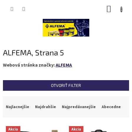
Prejsť
NÁKUP
na
obsah
KOŠÍK
ALFEMA
, Strana 5
Webová stránka značky:
ALFEMA
OTVORIŤ FILTER
R
a
Najlacnejšie
Najdrahšie
Najpredávanejšie
Abecedne
d
e
n
V
Akcia
Akcia
i