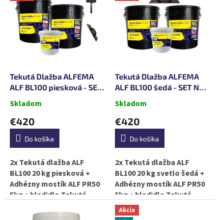
ý
e
p
p
i
r
s
o
p
d
r
u
o
k
d
Tekutá Dlažba ALFEMA
Tekutá Dlažba ALFEMA
t
u
ALF BL100 piesková - SET
ALF BL100 šedá - SET NA
o
k
NA 20m2
20m2
Skladom
Skladom
v
t
o
€420
€420
v
Do košíka
Do košíka
2x Tekutá dlažba ALF
2x Tekutá dlažba ALF
BL100 20 kg piesková +
BL100 20 kg svetlo šedá +
Adhézny mostík ALF PR50
Adhézny mostík ALF PR50
5kg + hladidlo Tekutá
5kg + hladidlo Tekutá
dlažba BL100 je tekutá
dlažba BL100 je tekutá
Akcia
guma s gumovým
guma s gumovým