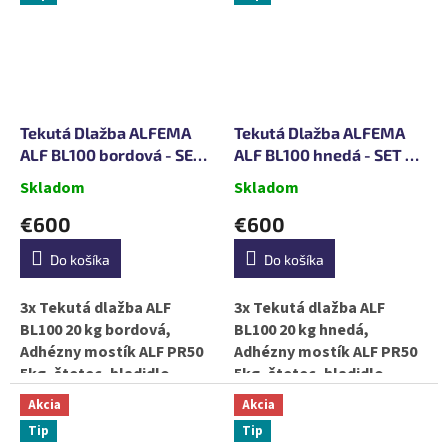
gumovým granulátom,
čím získava zvýšenú...
Tekutá Dlažba ALFEMA
Tekutá Dlažba ALFEMA
ALF BL100 bordová - SET
ALF BL100 hnedá - SET NA
NA 30m2
30m2
Skladom
Skladom
€600
€600
Do košíka
Do košíka
3x Tekutá dlažba ALF
3x Tekutá dlažba ALF
BL100 20 kg bordová,
BL100 20 kg hnedá,
Adhézny mostík ALF PR50
Adhézny mostík ALF PR50
5kg, štetec, hladidlo,
5kg, štetec, hladidlo,
špachtla Tekutá dlažba
špachtla Tekutá dlažba
Akcia
Akcia
BL100 je tekutá guma s
BL100 je tekutá guma s
Tip
Tip
gumovým granulátom,
gumovým granulátom,