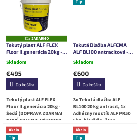
Tip
granulátom, čím získava
granulátom, čím získava
zvýšenú mechanickú...
zvýšenú mechanickú...
ZADARMO
Z
A
Tekutý plast ALF FLEX
Tekutá Dlažba ALFEMA
D
Floor II.generácia 20kg -
ALF BL100 antracitová -
A
R
Šedá
SET NA 30m2
M
Skladom
Skladom
O
€495
€600
Do košíka
Do košíka
Tekutý plast ALF FLEX
3x Tekutá dlažba ALF
Floor II.generácia 20kg -
BL100 20 kg antracit, 1x
Šedá (DOPRAVA ZDARMA!
Adhézny mostík ALF PR50
NOVÉ BALENIE,VÝHODNA
5kg, hladidlo, štec,
CENA, PÔVODNÁ
špachtla Tekutá dlažba
Akcia
Akcia
RECEPTÚRA! )
BL100 je tekutá guma s
Tip
Tip