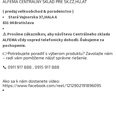
ALFEMA CENTRÁLNY SKLAD PRE SK,CZ,HU,AT
( predaj velkoobchod & poradenstvo )
Stará Vajnorska 37,HALA A
831 04 Bratislava
⚠️ Prosíme zákazníkov, aby návštevu Centrálneho skladu
ALFEMA vždy vopred telefonicky dohodli. Ďakujeme za
pochopenie.
👉Potrebujete poradiť s výberom produktu? Zavolajte nám
– radi vám pomôžeme nájsť správne riešenie.
📞 0911 917 888 , 0915 917 888
Ako sa k nám dostanete video:
https://www.facebook.com/reel/1212902191896095