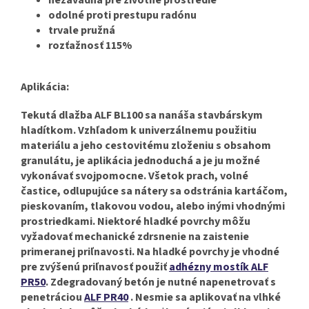
nezávadná pre životné prostredie
odolné proti prestupu radónu
trvale pružná
rozťažnosť 115%
Aplikácia:
Tekutá dlažba ALF BL100 sa nanáša stavbárskym
hladítkom.
Vzhľadom k univerzálnemu použitiu
materiálu a jeho cestovitému zloženiu s obsahom
granulátu, je aplikácia jednoduchá a je ju možné
vykonávať svojpomocne.
Všetok prach, volné
častice, odlupujúce sa nátery sa odstránia kartáčom,
pieskovaním, tlakovou vodou, alebo inými vhodnými
prostriedkami. Niektoré hladké povrchy môžu
vyžadovať mechanické zdrsnenie na zaistenie
primeranej priľnavosti. Na hladké povrchy je vhodné
pre zvýšenú priľnavosť použiť
adhézny mostík ALF
PR50
. Zdegradovaný betón je nutné napenetrovať s
penetráciou
ALF PR40
. Nesmie sa aplikovať na vlhké