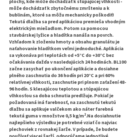
plochy, kde môže dochádzať k stúpajúcej vlhkosti -
môže dochádzať k zbytočnému zmršteniu a k
bublinám, ktoré sa môžu mechanicky poškodiť!
Tekutá dlažba sa pred aplikáciou premieša vhodným
elektrickým miešadlom. Potom sa pomocou
stavbárskej lyžice a hladítka nanáša na povrch.
Vzhľadom k zloženiu hmoty a obsahu granulátu je
naťahovanie hladítkom veľmi jednoduché. Aplikácia
sa vykonáva pri teplotách od +5°C do +30°C bez
očakávania dažďa v nasledujúcich 24 hodinách. BL100
začne zasychať po ukončení aplikácie a dosiahne
plného zaschnutia do 36 hodín pri 20°C a pri 60%
relatívnej vlhkosti, zaschnutie pri plnom zaťažení 48-
96 hodín. S klesajúcou teplotou a stúpajúcou
vlhkosťou sa doba schnutia predlžuje. Pokiaľ je
požadovaná iná farebnosť, na zaschnutú tekutú
dlažbu sa aplikuje valčekom ako náter farebná
2
tekutá guma v množstve 0,5 kg/m
.Na dosiahnutie
najlepšieho výsledku je potrebné vziať čo najviac
plechoviek z rovnakej šarže. V prípade, že budete
používať viacej šarží, odporúčame jednotlivé