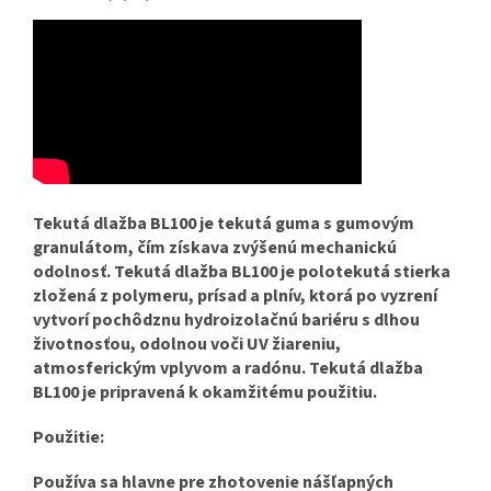
Tekutá dlažba BL100 je tekutá guma s gumovým
granulátom, čím získava zvýšenú mechanickú
odolnosť. Tekutá dlažba BL100 je polotekutá stierka
zložená z polymeru, prísad a plnív, ktorá po vyzrení
vytvorí pochôdznu hydroizolačnú bariéru s dlhou
životnosťou, odolnou voči UV žiareniu,
atmosferickým vplyvom a radónu. Tekutá dlažba
BL100 je pripravená k okamžitému použitiu.
Použitie:
Používa sa hlavne pre zhotovenie nášľapných