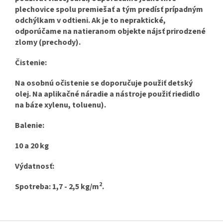
plechovice spolu premiešať a tým predísť prípadným
odchýlkam v odtieni. Ak je to nepraktické,
odporúčame na natieranom objekte nájsť prirodzené
zlomy (prechody).
Čistenie:
Na osobnú očistenie se doporučuje použiť detský
olej. Na aplikačné náradie a nástroje použiť riedidlo
na báze xylenu, toluenu).
Balenie:
10 a 20 kg
Výdatnosť:
2
Spotreba: 1,7 - 2,5 kg/m
.