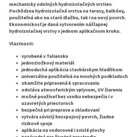
mechanicky odolných hydroizolačných vrstiev.
Pochôdzna hydroizolačná vrstva na terasy, balkóny,
použiteľná ako na starú dlažbu, tak i na nový povrch.
Ekonomickosť je daná vytvorením nášľapnej
hydroizolačnej vrstvy v jednom aplikačnom kroku.
Vlastnosti:
vyrobené v Taliansku
jednozložkový materiál
jednoduchá aplikácia stavbárskym hladítkom
univerzálne použiteľná na mnohých podkladoch
okamžite pripravená k spracovaniu
odoláva atmosferickým vplyvom, UV žiareniu
možné používať bez vzniku nebezpečia i v
uzavretých priestoroch
bezpečná pri preprave a skladovaní
vytvára súvislý bezspojový povrch, žiadne
rizikové spoje
aplikácia na vodorovné i zvislé plochy