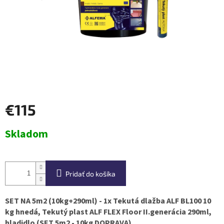
€115
Jednotková
Skladom
cena:
Pridať do košíka
SET NA 5m2 (10kg+290ml) - 1x Tekutá dlažba ALF BL100 10
kg hnedá, Tekutý plast ALF FLEX Floor II.generácia 290ml,
hladidlo (SET 5m2 - 10kg DOPRAVA)