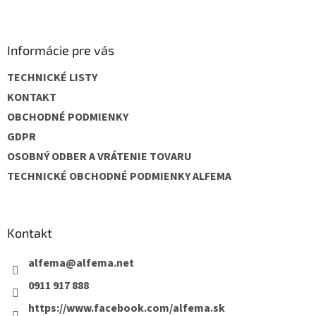
Z
á
p
ä
Informácie pre vás
t
TECHNICKÉ LISTY
i
e
KONTAKT
OBCHODNÉ PODMIENKY
GDPR
OSOBNÝ ODBER A VRÁTENIE TOVARU
TECHNICKÉ OBCHODNÉ PODMIENKY ALFEMA
Kontakt
alfema
@
alfema.net
0911 917 888
https://www.facebook.com/alfema.sk