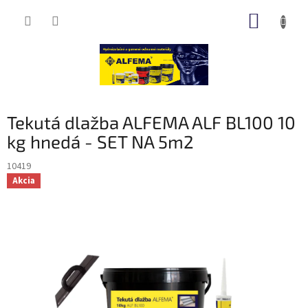
Prejsť
NÁKUP
na
obsah
KOŠÍK
Tekutá dlažba ALFEMA ALF BL100 10
kg hnedá - SET NA 5m2
10419
Akcia