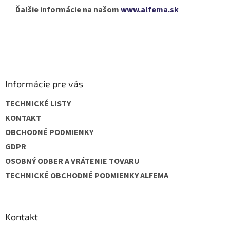
Ďalšie informácie na našom
www.alfema.sk
Z
á
p
ä
Informácie pre vás
t
TECHNICKÉ LISTY
i
e
KONTAKT
OBCHODNÉ PODMIENKY
GDPR
OSOBNÝ ODBER A VRÁTENIE TOVARU
TECHNICKÉ OBCHODNÉ PODMIENKY ALFEMA
Kontakt