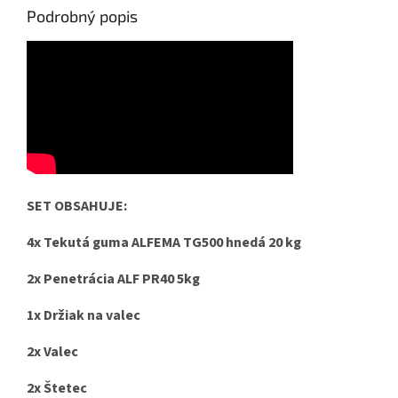
Podrobný popis
SET OBSAHUJE:
4x Tekutá guma ALFEMA TG500 hnedá 20 kg
2x Penetrácia ALF PR40 5kg
1x Držiak na valec
2x Valec
2x Štetec