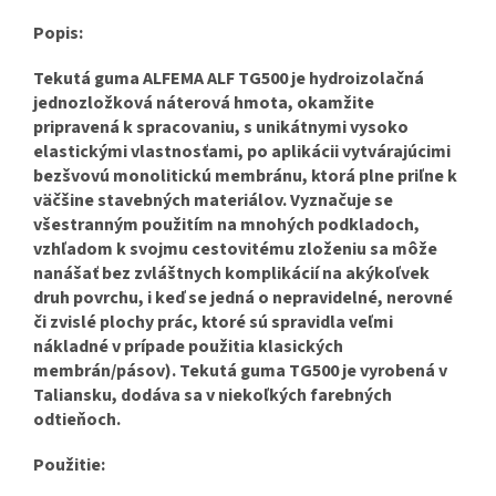
Popis:
Tekutá guma ALFEMA ALF TG500 je hydroizolačná
jednozložková náterová hmota, okamžite
pripravená k spracovaniu, s unikátnymi vysoko
elastickými vlastnosťami, po aplikácii vytvárajúcimi
bezšvovú monolitickú membránu, ktorá plne priľne k
väčšine stavebných materiálov. Vyznačuje se
všestranným použitím na mnohých podkladoch,
vzhľadom k svojmu cestovitému zloženiu sa môže
nanášať bez zvláštnych komplikácií na akýkoľvek
druh povrchu, i keď se jedná o nepravidelné, nerovné
či zvislé plochy prác, ktoré sú spravidla veľmi
nákladné v prípade použitia klasických
membrán/pásov). Tekutá guma TG500 je vyrobená v
Taliansku, dodáva sa v niekoľkých farebných
odtieňoch.
Použitie: