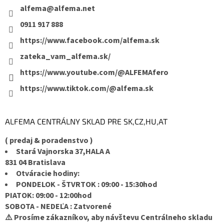
alfema
@
alfema.net
0911 917 888
https://www.facebook.com/alfema.sk
zateka_vam_alfema.sk/
https://www.youtube.com/@ALFEMAfero
https://www.tiktok.com/@alfema.sk
ALFEMA CENTRÁLNY SKLAD PRE SK,CZ,HU,AT
( predaj & poradenstvo )
Stará Vajnorska 37,HALA A
831 04 Bratislava
Otváracie hodiny:
PONDELOK - ŠTVRTOK : 09:00 - 15:30hod
PIATOK: 09:00 - 12:00hod
SOBOTA - NEDEĽA : Zatvorené
⚠️ Prosíme zákazníkov, aby návštevu Centrálneho skladu