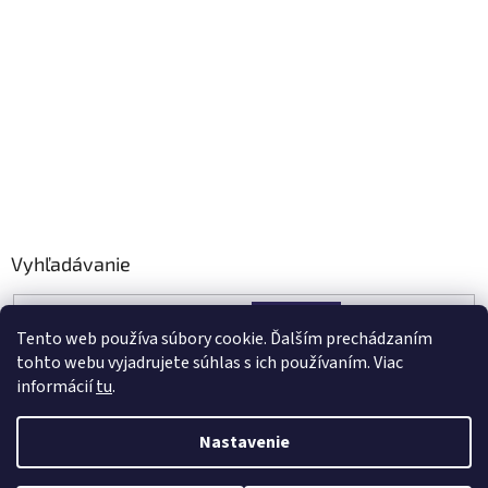
Vyhľadávanie
HĽADAŤ
Tento web používa súbory cookie. Ďalším prechádzaním
tohto webu vyjadrujete súhlas s ich používaním. Viac
informácií
tu
.
Nastavenie
Vytvoril Shoptet
ZASIELAME KURIÉROM ALEBO OSOBNÝ ODBER NA