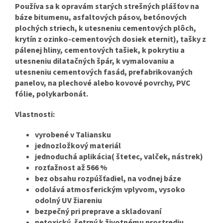
Používa sa k opravám starých strešných plášťov na
báze bitumenu, asfaltových pásov, betónových
plochých striech, k utesneniu cementových plôch,
krytín z ozinko-cementových dosiek eternit), tašky z
pálenej hliny, cementových tašiek, k pokrytiu a
utesneniu dilatačných špár, k vymalovaniu a
utesneniu cementových fasád, prefabrikovaných
panelov, na plechové alebo kovové povrchy, PVC
fólie, polykarbonát.
Vlastnosti:
vyrobené v Taliansku
jednozložkový materiál
jednoduchá aplikácia( štetec, valček, nástrek)
rozťažnost až 566 %
bez obsahu rozpúšťadiel, na vodnej báze
odolává atmosferickým vplyvom, vysoko
odolný UV žiareniu
bezpečný pri preprave a skladovaní
netoxický, šetrný k životnému prostrediu