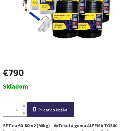
€790
Jednotková
Skladom
cena:
Pridať do košíka
SET na 60-80m2 (90kg) - 4xTekutá guma ALFEMA TG500