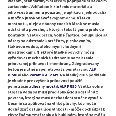
vlasom, štandardným štetcom poprípade striekacim
zariadením.
Vzhľadom k zloženiu materiálu a
jeho
všestrannému použitiu, je aplikácia jednoduchá
a možno ju vykonávať svojpomocne.
Všetku
mastnotu, oleje a nánosy cudzích látok se musia
odstrániť z povrchu, s ktorým tekutá guma príde do
kontaktu. Všetok prach, volné častice, odlupujúce sa
nátery sa odstránia kartáčom, pieskovaním,
tlakovou vodou, alebo inými vhodnými
prostriedkami. Niektoré hladké povrchy môžu
vyžadovať mechanické zdrsnenie na zaistenie
primeranej priľnavosti membrány. Zdegradovaný
betón je nutné napenetrovať s penetráciou
ALF
PR40
alebo
Paramo ALP M9
.
Na hladký druh podkladu
je vhodné pre zvýšenú priľnavosť použiť
penetráciu
adhézny mostík ALF PR50
. Všetka voľne
stojaca voda sa musí pred aplikáciou odstrániť z
povrchu, ktorý sa musí nechať dostatočne vysušiť.
Nesmie sa aplikovať na vlhké plochy, kde môže
dochádzať k stúpajúcej vlhkosti - môže dochádzať k
zbytočnému zmršteniu a k bublinám, ktoré sa môžu