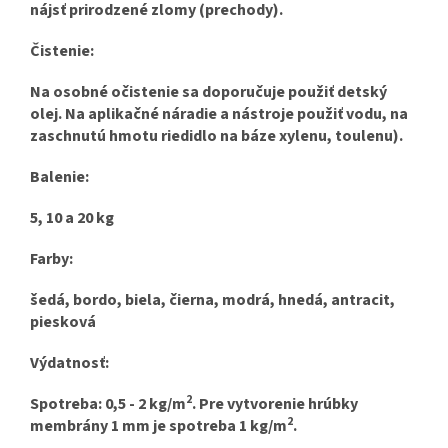
nájsť prirodzené zlomy (prechody).
Čistenie:
Na osobné očistenie sa doporučuje použiť detský
olej. Na aplikačné náradie a nástroje použiť vodu, na
zaschnutú hmotu riedidlo na báze xylenu, toulenu).
Balenie:
5, 10 a 20 kg
Farby:
šedá, bordo, biela, čierna, modrá, hnedá, antracit,
piesková
Výdatnosť:
2
Spotreba: 0,5 - 2 kg/m
. Pre vytvorenie hrúbky
2
membrány 1 mm je spotreba 1
kg/m
.