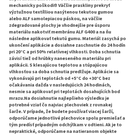
mechanicky poškodiť! Väčšie praskliny prekryť
výztužnou textílliou nasýtenou tekutou gumou
alebo ALF samolepiacou páskou, na väčšie
zdegradované plochy je vhodnejšie pre úsporu
materiálu nakotviť membránu ALF G400 a na ňu
následne aplikovať tekutú gumu. Materiál zasychá po
ukončení aplikácie a dosiahne zaschnutie do 24 hodín
pri 20°C a pri 50% relatívnej vlhkosti. Doba schnutia
závisí tiež od hrúbky naneseného materiálu pri
aplikácii. S klesajúcou teplotou a stúpajúcou
vlhkosťou sa doba schnutia predlžuje. Aplikácie sa
vykonávajú pri teplotách od +5°C do +30°C bez
očakávania dažďa v nasledujúcich 24 hodinách,
nesmie sa aplikovať pri teplotách dosahujících bod
mrazu.Na dosiahnutie najlepšieho výsledku je
potrebné vziať čo najviac plechoviek z rovnakej
šarže. V prípade, že budete používať viacej šarží,
odporúčame jednotlivé plechovice spolu premiešať a
tým predísť prípadným odchýlkam v odtieni. Ak je to
nepraktické, odporúčame na natieranom objekte