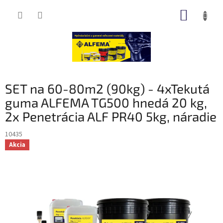
Prejsť
NÁKUP
na
obsah
KOŠÍK
SET na 60-80m2 (90kg) - 4xTekutá
guma ALFEMA TG500 hnedá 20 kg,
2x Penetrácia ALF PR40 5kg, náradie
10435
Akcia