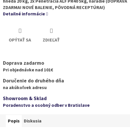
hnedá 20 kg, 2x Penetrácia ALF PR40 5kg, náradie (DOPRAVA
ZDARMA! NOVÉ BALENIE, PÔVODNÁ RECEPTÚRA!)
Detailné informácie
OPÝTAŤ SA
ZDIEĽAŤ
Doprava zadarmo
Pri objednávke nad 101€
Doručenie do druhého dňa
na akúkoľvek adresu
Showroom & Sklad
Poradenstvo a osobný odber v Bratislave
Popis
Diskusia