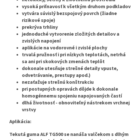
vysoká priľnavosť k všetkým druhom podkladov
vytvára súvislý bezspojový povrch (žiadne
rizikové spoje)
prekrýva trhliny
jednoduché vytvorenie zložitých detailov a
zvislých napojení
aplikácie na vodorovné i zvislé plochy
trvalá pružnosť i pri nízkych teplotách, netrhá
sa ani pri skokových zmenách teplôt
dokonale utesňuje strešné detaily vpuste,
odvetrávanie, prestupy apod.)
nezaťažuje strešnú konštrukciu
pri postupných opravách dôjde k dokonale
homogénnemu spojeniu napojovaných častí
dlhá životnosť - obnoviteľný nástrekom vrchnej
vrstvy
Aplikácia:
Tekutá guma ALF TG500 se nanáša valčekom s dlhým