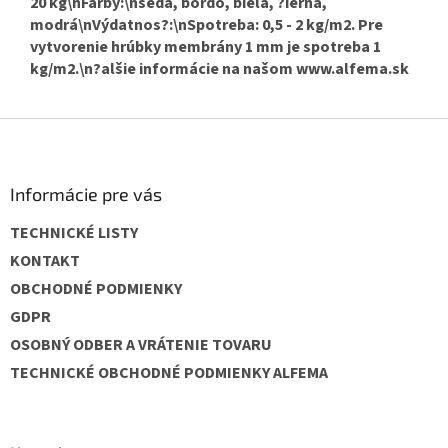
20 kg\nFarby:\nšedá, bordo, biela, ?ierna,
modrá\nVýdatnos?:\nSpotreba: 0,5 - 2 kg/m2. Pre
vytvorenie hrúbky membrány 1 mm je spotreba 1
kg/m2.\n?alšie informácie na našom www.alfema.sk
Z
á
p
ä
Informácie pre vás
t
TECHNICKÉ LISTY
i
e
KONTAKT
OBCHODNÉ PODMIENKY
GDPR
OSOBNÝ ODBER A VRÁTENIE TOVARU
TECHNICKÉ OBCHODNÉ PODMIENKY ALFEMA