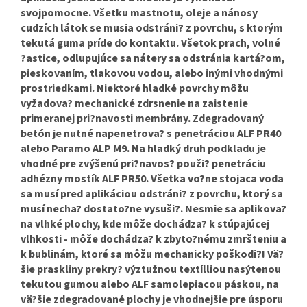
svojpomocne. Všetku mastnotu, oleje a nánosy
cudzích látok se musia odstráni? z povrchu, s ktorým
tekutá guma príde do kontaktu. Všetok prach, volné
?astice, odlupujúce sa nátery sa odstránia kartá?om,
pieskovaním, tlakovou vodou, alebo inými vhodnými
prostriedkami. Niektoré hladké povrchy môžu
vyžadova? mechanické zdrsnenie na zaistenie
primeranej pri?navosti membrány. Zdegradovaný
betón je nutné napenetrova? s penetráciou ALF PR40
alebo Paramo ALP M9. Na hladký druh podkladu je
vhodné pre zvýšenú pri?navos? použi? penetráciu
adhézny mostík ALF PR50. Všetka vo?ne stojaca voda
sa musí pred aplikáciou odstráni? z povrchu, ktorý sa
musí necha? dostato?ne vysuši?. Nesmie sa aplikova?
na vlhké plochy, kde môže dochádza? k stúpajúcej
vlhkosti - môže dochádza? k zbyto?nému zmršteniu a
k bublinám, ktoré sa môžu mechanicky poškodi?! Vä?
šie praskliny prekry? výztužnou textílliou nasýtenou
tekutou gumou alebo ALF samolepiacou páskou, na
vä?šie zdegradované plochy je vhodnejšie pre úsporu