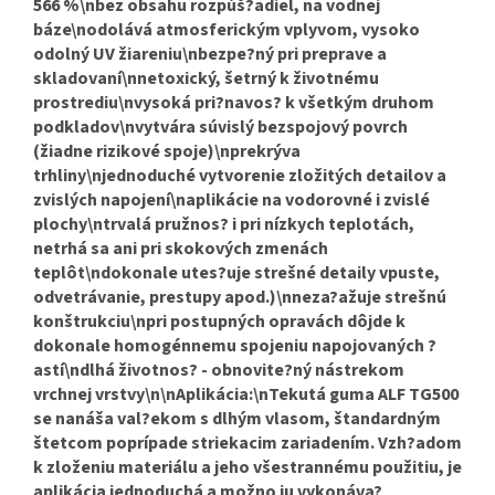
566 %\nbez obsahu rozpúš?adiel, na vodnej
báze\nodolává atmosferickým vplyvom, vysoko
odolný UV žiareniu\nbezpe?ný pri preprave a
skladovaní\nnetoxický, šetrný k životnému
prostrediu\nvysoká pri?navos? k všetkým druhom
podkladov\nvytvára súvislý bezspojový povrch
(žiadne rizikové spoje)\nprekrýva
trhliny\njednoduché vytvorenie zložitých detailov a
zvislých napojení\naplikácie na vodorovné i zvislé
plochy\ntrvalá pružnos? i pri nízkych teplotách,
netrhá sa ani pri skokových zmenách
teplôt\ndokonale utes?uje strešné detaily vpuste,
odvetrávanie, prestupy apod.)\nneza?ažuje strešnú
konštrukciu\npri postupných opravách dôjde k
dokonale homogénnemu spojeniu napojovaných ?
astí\ndlhá životnos? - obnovite?ný nástrekom
vrchnej vrstvy\n\nAplikácia:\nTekutá guma ALF TG500
se nanáša val?ekom s dlhým vlasom, štandardným
štetcom poprípade striekacim zariadením. Vzh?adom
k zloženiu materiálu a jeho všestrannému použitiu, je
aplikácia jednoduchá a možno ju vykonáva?