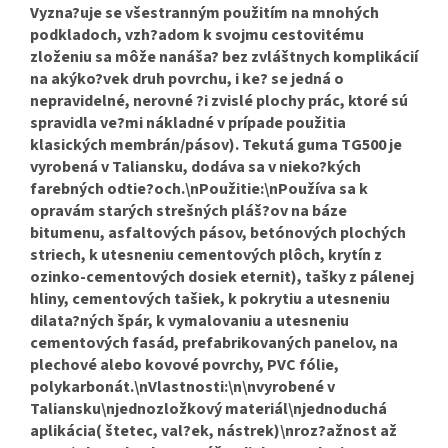
Vyzna?uje se všestranným použitím na mnohých
podkladoch, vzh?adom k svojmu cestovitému
zloženiu sa môže nanáša? bez zvláštnych komplikácií
na akýko?vek druh povrchu, i ke? se jedná o
nepravidelné, nerovné ?i zvislé plochy prác, ktoré sú
spravidla ve?mi nákladné v prípade použitia
klasických membrán/pásov). Tekutá guma TG500 je
vyrobená v Taliansku, dodáva sa v nieko?kých
farebných odtie?och.\nPoužitie:\nPoužíva sa k
opravám starých strešných pláš?ov na báze
bitumenu, asfaltových pásov, betónových plochých
striech, k utesneniu cementových plôch, krytín z
ozinko-cementových dosiek eternit), tašky z pálenej
hliny, cementových tašiek, k pokrytiu a utesneniu
dilata?ných špár, k vymalovaniu a utesneniu
cementových fasád, prefabrikovaných panelov, na
plechové alebo kovové povrchy, PVC fólie,
polykarbonát.\nVlastnosti:\n\nvyrobené v
Taliansku\njednozložkový materiál\njednoduchá
aplikácia( štetec, val?ek, nástrek)\nroz?ažnost až