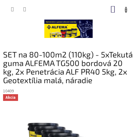
Prejsť
NÁKUP
na
obsah
KOŠÍK
SET na 80-100m2 (110kg) - 5xTekutá
guma ALFEMA TG500 bordová 20
kg, 2x Penetrácia ALF PR40 5kg, 2x
Geotextília malá, náradie
10409
Akcia