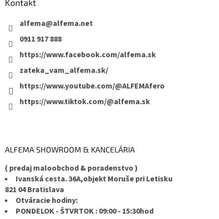
Kontakt
alfema
@
alfema.net
0911 917 888
https://www.facebook.com/alfema.sk
zateka_vam_alfema.sk/
https://www.youtube.com/@ALFEMAfero
https://www.tiktok.com/@alfema.sk
ALFEMA SHOWROOM & KANCELÁRIA
( predaj maloobchod & poradenstvo )
Ivanská cesta. 36A,objekt Moruše pri Letisku
821 04 Bratislava
Otváracie hodiny:
PONDELOK - ŠTVRTOK : 09:00 - 15:30hod