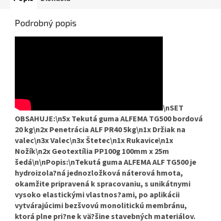
Podrobný popis
\nSET
OBSAHUJE:\n5x Tekutá guma ALFEMA TG500 bordová
20 kg\n2x Penetrácia ALF PR40 5kg\n1x Držiak na
valec\n3x Valec\n3x Štetec\n1x Rukavice\n1x
Nožík\n2x Geotextília PP100g 100mm x 25m
šedá\n\nPopis:\nTekutá guma ALFEMA ALF TG500 je
hydroizola?ná jednozložková náterová hmota,
okamžite pripravená k spracovaniu, s unikátnymi
vysoko elastickými vlastnos?ami, po aplikácii
vytvárajúcimi bezšvovú monolitickú membránu,
ktorá plne pri?ne k vä?šine stavebných materiálov.