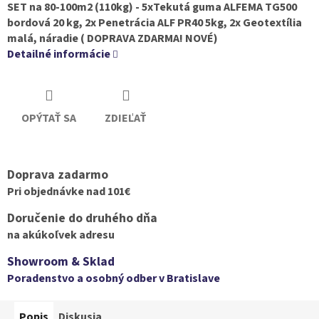
SET na 80-100m2 (110kg) - 5xTekutá guma ALFEMA TG500
bordová 20 kg, 2x Penetrácia ALF PR40 5kg, 2x Geotextília
malá, náradie ( DOPRAVA ZDARMA! NOVÉ)
Detailné informácie
OPÝTAŤ SA
ZDIEĽAŤ
Doprava zadarmo
Pri objednávke nad 101€
Doručenie do druhého dňa
na akúkoľvek adresu
Showroom & Sklad
Poradenstvo a osobný odber v Bratislave
Popis
Diskusia