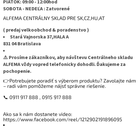
PIATOK: 09:00 - 12:00hod
SOBOTA - NEDEĽA : Zatvorené
ALFEMA CENTRÁLNY SKLAD PRE SK,CZ,HU,AT
( predaj velkoobchod & poradenstvo )
Stará Vajnorska 37,HALA A
831 04 Bratislava
⚠️ Prosíme zákazníkov, aby návštevu Centrálneho skladu
ALFEMA vždy vopred telefonicky dohodli. Ďakujeme za
pochopenie.
👉Potrebujete poradiť s výberom produktu? Zavolajte nám
– radi vám pomôžeme nájsť správne riešenie.
📞 0911 917 888 , 0915 917 888
Ako sa k nám dostanete video:
https://www.facebook.com/reel/1212902191896095