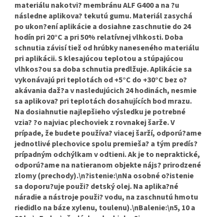
materiálu nakotvi? membránu ALF G400 a na ?u
následne aplikova? tekutú gumu. Materiál zasychá
po ukon?ení aplikácie a dosiahne zaschnutie do 24
hodín pri 20°C a pri 50% relatívnej vlhkosti. Doba
schnutia závisí tiež od hrúbky naneseného materiálu
pri aplikácii. S klesajúcou teplotou a stúpajúcou
vlhkos?ou sa doba schnutia predlžuje. Aplikácie sa
vykonávajú pri teplotách od +5°C do +30°C bez o?
akávania daž?a v nasledujúcich 24 hodinách, nesmie
sa aplikova? pri teplotách dosahujících bod mrazu.
Na dosiahnutie najlepšieho výsledku je potrebné
vzia? ?o najviac plechoviek z rovnakej šarže. V
prípade, že budete používa? viacej šarží, odporú?ame
jednotlivé plechovice spolu premieša? a tým predís?
prípadným odchýlkam v odtieni. Ak je to nepraktické,
odporú?ame na natieranom objekte nájs? prirodzené
zlomy (prechody).\n?istenie:\nNa osobné o?istenie
sa doporu?uje použi? detský olej. Na aplika?né
náradie a nástroje použi? vodu, na zaschnutú hmotu
riedidlo na báze xylenu, toulenu).\nBalenie:\n5, 10 a